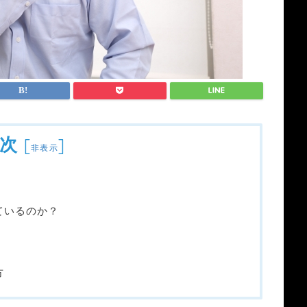
次
[
]
非表示
ているのか？
方