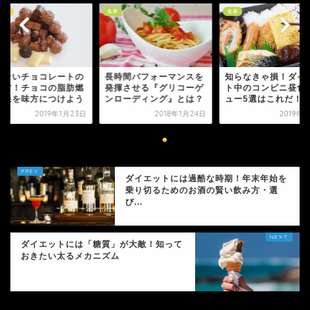
ンド
食事
食事
らないチョコレートの
長時間パフォーマンスを
知らなきゃ損！ダイ
べ方！チョコの脂肪燃
発揮させる『グリコーゲ
ト中のコンビニ昼食
効果を味方につけよう
ンローディング』とは？
ュー5選はこれだ！
2019年1月23日
2018年1月24日
2019年
ダイエットには過酷な時期！年末年始を
乗り切るためのお酒の賢い飲み方・選
び...
ダイエットには「糖質」が大敵！知って
おきたい太るメカニズム