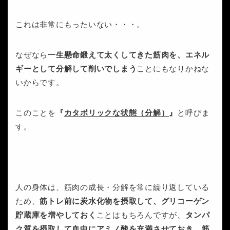
これは非常にもったいない・・・。
なぜなら
一生懸命鍛えて太くしてきた筋肉を、エネル
ギーとして分解して削いでしまう
ことにもなりかねな
いからです。
このことを
『
カタボリックな状態（分解）
』
と呼びま
す。
人の身体は、筋肉の成長・分解を常に繰り返している
ため、
筋トレ前に炭水化物を摂取して、グリコーゲン
貯蔵庫を増やしておく
ことはもちろんですが、
タンパ
ク質を摂取して血中にアミノ酸を充満させておき
、
筋