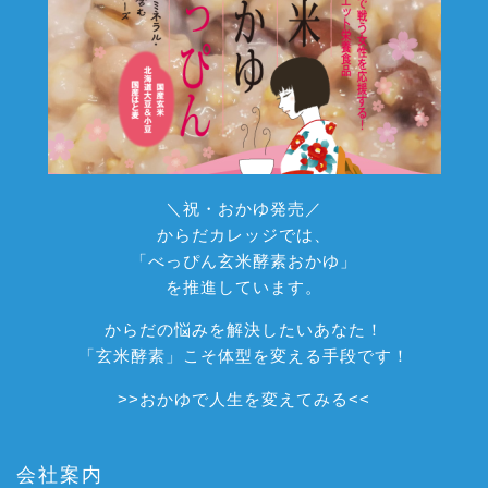
＼祝・おかゆ発売／
からだカレッジでは、
「べっぴん玄米酵素おかゆ」
を推進しています。
からだの悩みを解決したいあなた！
「玄米酵素」こそ体型を変える手段です！
>>
おかゆで人生を変えてみる
<<
会社案内