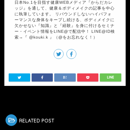
日本No.1を目指す健康WEBメディア『からだカレ
ッジ』を通して、健康＆ボディメイクの記事を中心
に執筆しています。 リバウンドしないハイパフォ
ーマンスな身体をキープし続ける、ボディメイクに
欠かせない『知識』と『経験』を身に付けるセミナ
ー・イベント情報をLINE@で配信中！ LINE@ID検
索→『 @kouki.k 』（@をお忘れなく！）
HOME
食事
空腹で筋トレするのは逆効果？筋トレ前に食事をした方が良い理由
RELATED POST