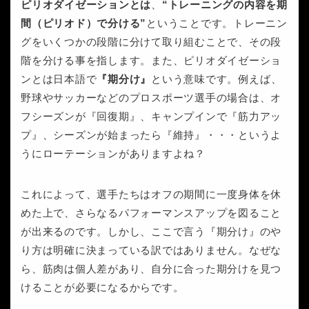
ピリオダイゼーションとは
、
“トレーニングの内容を期
間（ピリオド）で分ける”
ということです。トレーニン
グをいくつかの段階に分けて取り組むことで、その段
階を分ける事を指します。また、ピリオダイゼーショ
ンとは日本語で
『期分け』
という意味です。例えば、
野球やサッカーなどのプロスポーツ選手の場合は、オ
フシーズンが『回復期』、キャンプインで『筋力アッ
プ』、シーズンが始まったら『維持』・・・というよ
うにローテーションがありますよね？
これによって、選手たちはオフの期間に一度身体を休
めた上で、さらなるパフォーマンスアップを図ること
が出来るのです。しかし、ここで言う『期分け』のや
り方は明確に決まっている訳ではありません。なぜな
ら、筋肉は個人差があり、自分に合った期分けを見つ
けることが必要になるからです。