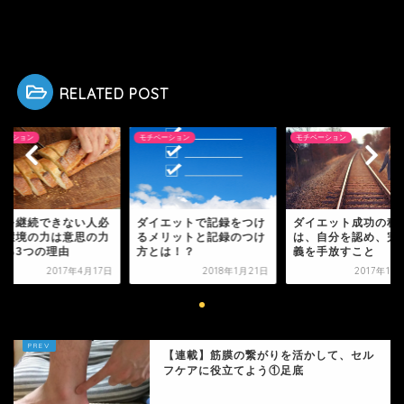
HOME
モチベーション
マンネリ化を防ぎ、効果的に筋トレをするために大事な考え方
RELATED POST
モチベーション
モチベーション
続できない人必
ダイエットで記録をつけ
ダイエット成功の秘訣
の力は意思の力
るメリットと記録のつけ
は、自分を認め、完璧主
つの理由
方とは！？
義を手放すこと
2017年4月17日
2018年1月21日
2017年10月13日
【連載】筋膜の繋がりを活かして、セル
フケアに役立てよう①足底