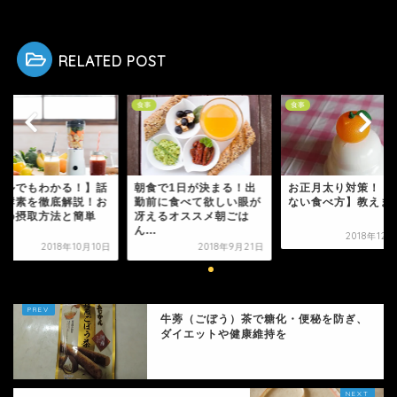
RELATED POST
食事
食事
サルでもわかる！】話
朝食で1日が決まる！出
お正月太り対策！【
の酵素を徹底解説！お
勤前に食べて欲しい眼が
ない食べ方】教えま
すめ摂取方法と簡単
冴えるオススメ朝ごは
.
ん...
2018年12
2018年10月10日
2018年9月21日
牛蒡（ごぼう）茶で糖化・便秘を防ぎ、
ダイエットや健康維持を