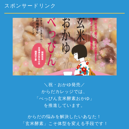
スポンサードリンク
＼祝・おかゆ発売／
からだカレッジでは、
「べっぴん玄米酵素おかゆ」
を推進しています。
からだの悩みを解決したいあなた！
「玄米酵素」こそ体型を変える手段です！