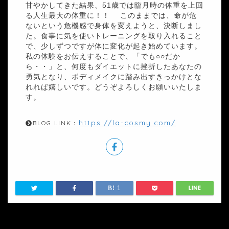
甘やかしてきた結果、51歳では臨月時の体重を上回
る人生最大の体重に！！ このままでは、命が危
ないという危機感で身体を変えようと、決断しまし
た。食事に気を使いトレーニングを取り入れること
で、少しずつですが体に変化が起き始めています。
私の体験をお伝えすることで、「でも○○だか
ら・・」と、何度もダイエットに挫折したあなたの
勇気となり、ボディメイクに踏み出すきっかけとな
れれば嬉しいです。どうぞよろしくお願いいたしま
す。
https://la-cosmy.com/
BLOG LINK：
1
HOME
食事
ダイエットや免疫力アップにおすすめのレモンを使った鍋料理とドリンク