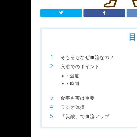
目
そもそもなぜ血流なの？
入浴でのポイント
・温度
・時間
食事も実は重要
ラジオ体操
「炭酸」で血流アップ