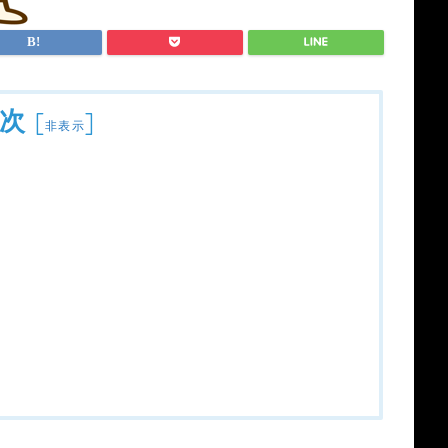
次
[
]
非表示