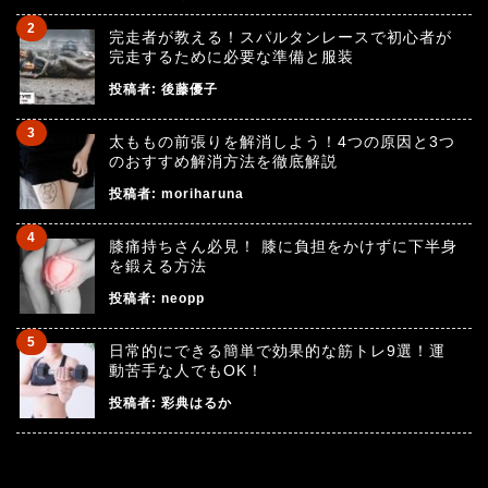
完走者が教える！スパルタンレースで初心者が
完走するために必要な準備と服装
投稿者:
後藤優子
太ももの前張りを解消しよう！4つの原因と3つ
のおすすめ解消方法を徹底解説
投稿者:
moriharuna
膝痛持ちさん必見！ 膝に負担をかけずに下半身
を鍛える方法
投稿者:
neopp
日常的にできる簡単で効果的な筋トレ9選！運
動苦手な人でもOK！
投稿者:
彩典はるか