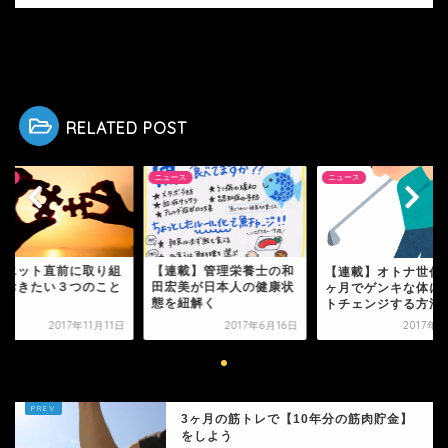
HOME
ニュース
寒い冬は太り易い？！この冬太らない為に知っておきたいこと
RELATED POST
ース
ニュース
ニュース
連載】管理栄養士の和
ダイエット直前に取
【連載】オトナ世代を３
宏美が日本人の健康状
んでおきたい３つの
ヶ月でゲンキな体にシフ
を紐解く
トチェンジする方法 V...
2017年6月16日
2017年8月6日
2017年11
3ヶ月の筋トレで【10年分の筋肉貯金】
をしよう