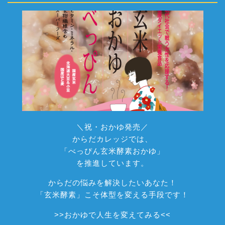
＼祝・おかゆ発売／
からだカレッジでは、
「べっぴん玄米酵素おかゆ」
を推進しています。
からだの悩みを解決したいあなた！
「玄米酵素」こそ体型を変える手段です！
>>
おかゆで人生を変えてみる
<<