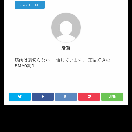
ABOUT ME
浩寛
筋肉は裏切らない！ 信じています。 芝居好きの
BMA0期生
HOME
インタビュー・体験談
谷けいじとの出会いによって変化した私の身体