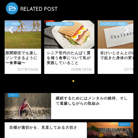
RELATED POST
タビュー・体験談
インタビュー・体験談
インタビュー・体験談
ニア世代のたんぱく質
谷けいじさんとの出会い
変形性股関節症でも
補う食事について私が
で起きた身体の変化
くマラソンできるよ
践していること
なった〜食事編〜
2018年1月5日
2017年5月6日
2017年
継続するためにはメンタルの維持、そし
て葛藤しながらの取組み
目標が適切かを、見直してみる大切さ