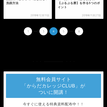
洗顔方法
【ぷるぷる唇】を作る5つのポ
イント
2018年12月11日
2018年11月27日
...
...
1
3
4
5
8
HOME
トレンド
無料会員サイト
「からだカレッジCLUB」が
ついに開講！
今すぐに使える特典資料配布中！！