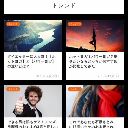
トレンド
トレンド
トレンド
ダイエッターに大人気！【ホ
ホットヨガ？パワーヨガ？痩
ットヨガ】と【パワーヨガ】
せたいならどっちがおすすめ
の違いとは？
か比較してみた
2018年12月22日
2018年12月12日
トレンド
トレンド
できる男は肌もケア！メンズ
これであなたも石原さとみ
洗顔料のおすすめ3選と正しい
に!?潤いツヤのある愛され