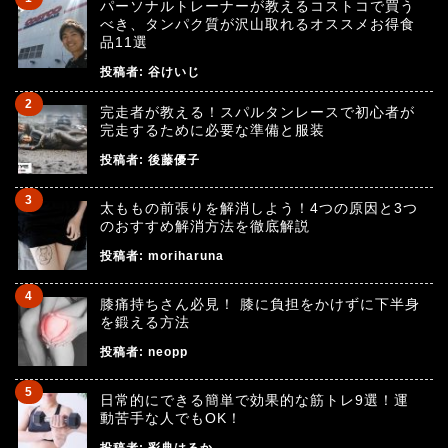
パーソナルトレーナーが教えるコストコで買う
べき、タンパク質が沢山取れるオススメお得食
品11選
投稿者:
谷けいじ
完走者が教える！スパルタンレースで初心者が
完走するために必要な準備と服装
投稿者:
後藤優子
太ももの前張りを解消しよう！4つの原因と3つ
のおすすめ解消方法を徹底解説
投稿者:
moriharuna
膝痛持ちさん必見！ 膝に負担をかけずに下半身
を鍛える方法
投稿者:
neopp
日常的にできる簡単で効果的な筋トレ9選！運
動苦手な人でもOK！