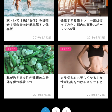
家トレで【脱げる体】を目指
優雅すぎる筋トレ！一度は行
せ！初心者向け簡単筋トレ保
ってみたい都内の高級スポー
存版
ツジム5選
2019年6月12日
2018年9月15日
ニュース
ニュース
私が教える女性が健康的な身
カラダも心も美しくなる！女
体を保つ秘訣６つ
性が筋肉をつけるメリットと
は
2018年5月31日
2018年5月21日
1
2
3