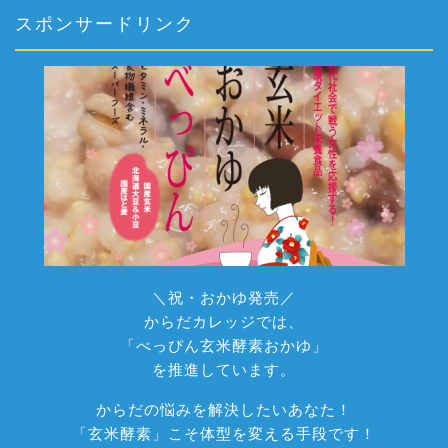
スポンサードリンク
＼祝・おかゆ発売／
からだカレッジでは、
「べっぴん玄米酵素おかゆ」
を推進しています。
からだの悩みを解決したいあなた！
「玄米酵素」こそ体型を変える手段です！