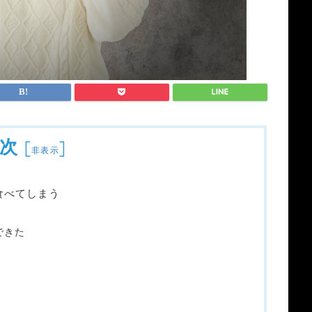
次
[
]
非表示
食べてしまう
できた