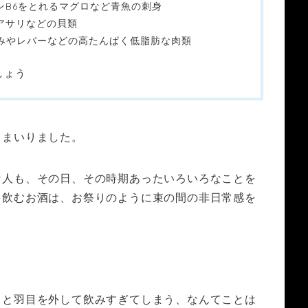
ミンB6をとれるマグロなど青魚の刺身
やアサリなどの貝類
さみやレバーなどの高たんぱく低脂肪な肉類
しょう
てまいりました。
な人も、その日、その時期あったいろいろなことを
ら飲むお酒は、お祭りのように束の間の非日常感を
っと羽目を外して飲みすぎてしまう、なんてことは