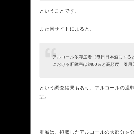
ということです。
また同サイトによると、
アルコール依存症者（毎日日本酒にすると
における肝障害は約80％と高頻度
引用
という調査結果もあり、
アルコールの過
す
。
肝臓は、摂取したアルコールの大部分を