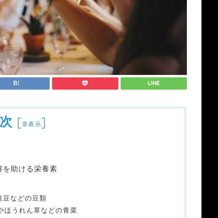
次
[
]
非表示
解を助ける栄養素
枝豆などの豆類
菜やほうれん草などの青菜