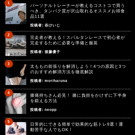
パーソナルトレーナーが教えるコストコで買う
べき、タンパク質が沢山取れるオススメお得食
品11選
投稿者:
谷けいじ
完走者が教える！スパルタンレースで初心者が
完走するために必要な準備と服装
投稿者:
後藤優子
太ももの前張りを解消しよう！4つの原因と3つ
のおすすめ解消方法を徹底解説
投稿者:
moriharuna
膝痛持ちさん必見！ 膝に負担をかけずに下半身
を鍛える方法
投稿者:
neopp
日常的にできる簡単で効果的な筋トレ9選！運
動苦手な人でもOK！