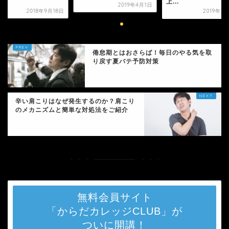
.
上...
2019年4月1日
2018年9月18日
2019年3
倦怠期とはおさらば！毎日のやる気を取
り戻す夏バテ予防対策
辛い肩こりはなぜ発生するのか？肩こり
のメカニズムと簡単な対処法をご紹介
無料会員サイト
「からだカレッジCLUB」が
ついに開講！