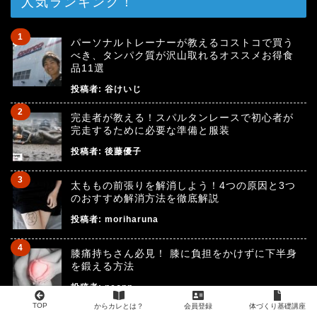
人気ランキング！
パーソナルトレーナーが教えるコストコで買う
べき、タンパク質が沢山取れるオススメお得食
品11選
投稿者:
谷けいじ
完走者が教える！スパルタンレースで初心者が
完走するために必要な準備と服装
投稿者:
後藤優子
太ももの前張りを解消しよう！4つの原因と3つ
のおすすめ解消方法を徹底解説
投稿者:
moriharuna
膝痛持ちさん必見！ 膝に負担をかけずに下半身
を鍛える方法
投稿者:
neopp
TOP
からカレとは？
会員登録
体づくり基礎講座