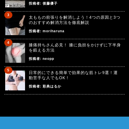
投稿者:
後藤優子
太ももの前張りを解消しよう！4つの原因と3つ
のおすすめ解消方法を徹底解説
投稿者:
moriharuna
膝痛持ちさん必見！ 膝に負担をかけずに下半身
を鍛える方法
投稿者:
neopp
日常的にできる簡単で効果的な筋トレ9選！運
動苦手な人でもOK！
投稿者:
彩典はるか