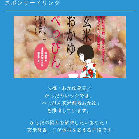
スポンサードリンク
＼祝・おかゆ発売／
からだカレッジでは、
「べっぴん玄米酵素おかゆ」
を推進しています。
からだの悩みを解決したいあなた！
「玄米酵素」こそ体型を変える手段です！