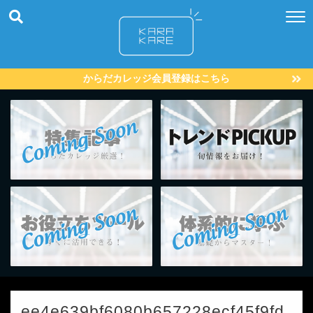
からだカレッジ会員登録はこちら
ee4e639bf6080b657228ecf45f9fd