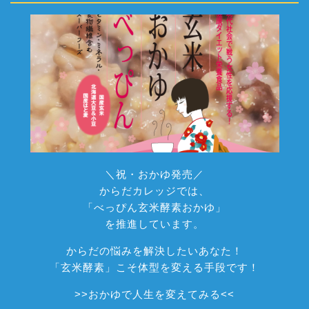
＼祝・おかゆ発売／
からだカレッジでは、
「べっぴん玄米酵素おかゆ」
を推進しています。
からだの悩みを解決したいあなた！
「玄米酵素」こそ体型を変える手段です！
>>
おかゆで人生を変えてみる
<<