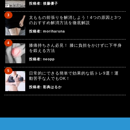
投稿者:
後藤優子
太ももの前張りを解消しよう！4つの原因と3つ
のおすすめ解消方法を徹底解説
投稿者:
moriharuna
膝痛持ちさん必見！ 膝に負担をかけずに下半身
を鍛える方法
投稿者:
neopp
日常的にできる簡単で効果的な筋トレ9選！運
動苦手な人でもOK！
投稿者:
彩典はるか