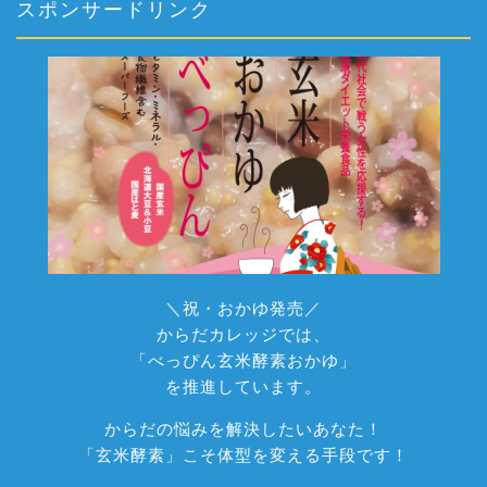
スポンサードリンク
＼祝・おかゆ発売／
からだカレッジでは、
「べっぴん玄米酵素おかゆ」
を推進しています。
からだの悩みを解決したいあなた！
「玄米酵素」こそ体型を変える手段です！