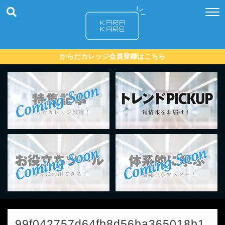
からだカレッジ会員登録はこちら
99f042757d64fb8d56ba365018b1