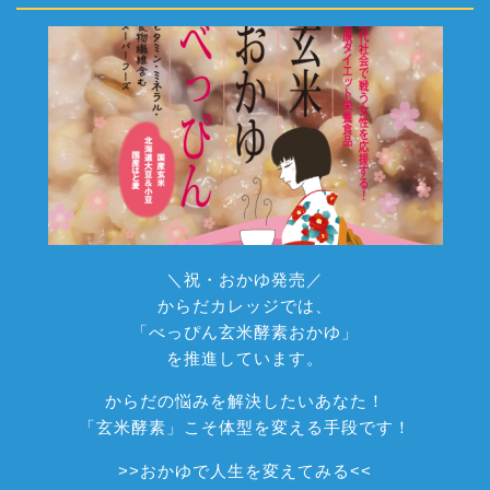
＼祝・おかゆ発売／
からだカレッジでは、
「べっぴん玄米酵素おかゆ」
を推進しています。
からだの悩みを解決したいあなた！
「玄米酵素」こそ体型を変える手段です！
>>
おかゆで人生を変えてみる
<<