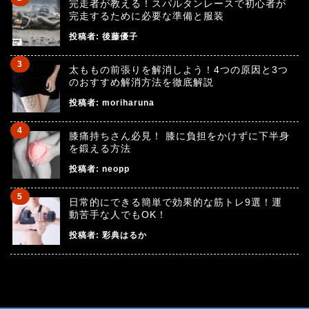
完走者が教える！スパルタンレースで初心者が
完走するために必要な準備と服装
投稿者:
後藤優子
太ももの前張りを解消しよう！4つの原因と3つ
のおすすめ解消方法を徹底解説
投稿者:
moriharuna
膝痛持ちさん必見！ 膝に負担をかけずに下半身
を鍛える方法
投稿者:
neopp
日常的にできる簡単で効果的な筋トレ9選！運
動苦手な人でもOK！
投稿者:
彩典はるか