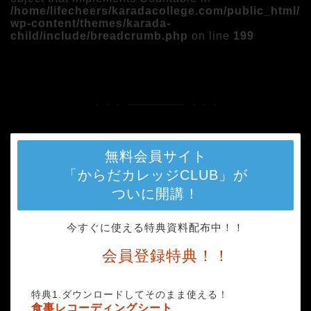
/home/lifecheers/karadacollege.com/public_html/
wp-content/themes/karada-
child/include/breadcrumb.php
on line
199
HOME
メディア
p04
無料会員サイト
「からだカレッジCLUB」が
ついに開講！
今すぐに使える特典資料配布中！！
会員登録特典！！
特典1.ダウンロードしてそのまま使える！
食事レコーディングシート