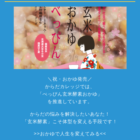
＼祝・おかゆ発売／
からだカレッジでは、
「べっぴん玄米酵素おかゆ」
を推進しています。
からだの悩みを解決したいあなた！
「玄米酵素」こそ体型を変える手段です！
>>
おかゆで人生を変えてみる
<<