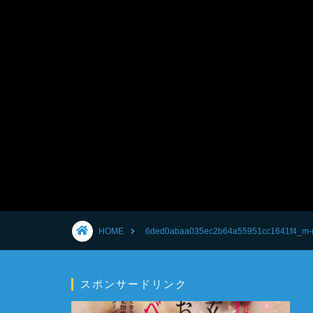
HOME
6ded0abaa035ec2b64a55951cc1641f4_m-
スポンサードリンク