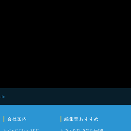
min
会社案内
編集部おすすめ
からだガレッジとは
カラダ作りを知る基礎講