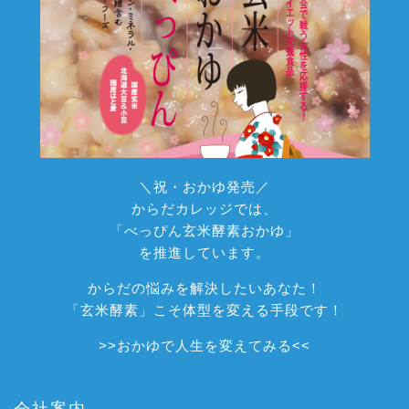
＼祝・おかゆ発売／
からだカレッジでは、
「べっぴん玄米酵素おかゆ」
を推進しています。
からだの悩みを解決したいあなた！
「玄米酵素」こそ体型を変える手段です！
>>
おかゆで人生を変えてみる
<<
会社案内