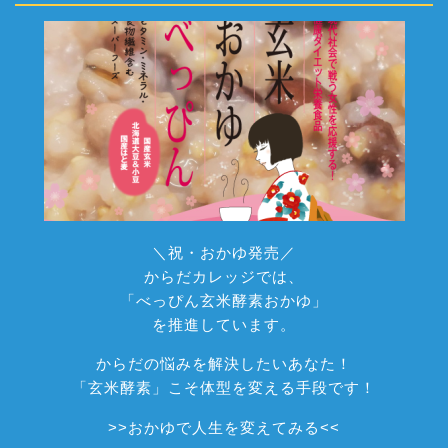
＼祝・おかゆ発売／
からだカレッジでは、
「べっぴん玄米酵素おかゆ」
を推進しています。
からだの悩みを解決したいあなた！
「玄米酵素」こそ体型を変える手段です！
>>
おかゆで人生を変えてみる
<<