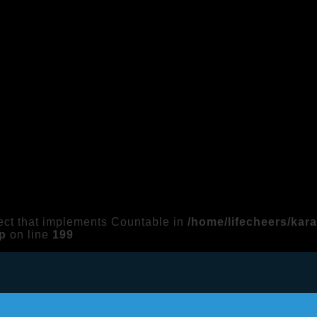
ject that implements Countable in
/home/lifecheers/kar
p
on line
199