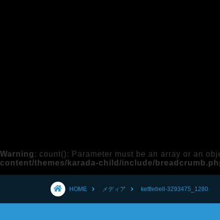
Warning
: count(): Parameter must be an array or an ob
content/themes/karada-child/include/breadcrumb.ph
HOME
メディア
kettlebell-3293475_1280