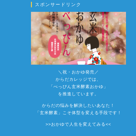
スポンサードリンク
＼祝・おかゆ発売／
からだカレッジでは、
「べっぴん玄米酵素おかゆ」
を推進しています。
からだの悩みを解決したいあなた！
「玄米酵素」こそ体型を変える手段です！
>>
おかゆで人生を変えてみる
<<