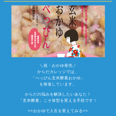
＼祝・おかゆ発売／
からだカレッジでは、
「べっぴん玄米酵素おかゆ」
を推進しています。
からだの悩みを解決したいあなた！
「玄米酵素」こそ体型を変える手段です！
>>
おかゆで人生を変えてみる
<<