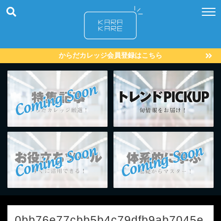
からだカレッジ会員登録はこちら
0bb76e77cbb5b4c79dfb9ab7045e