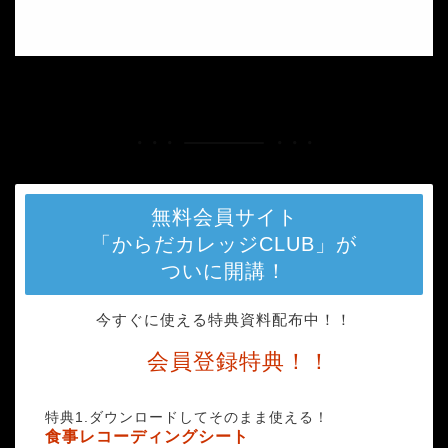
HOME
0bb76e77cbb5b4c79dfb9ab7045e82c3_t
無料会員サイト
「からだカレッジCLUB」が
ついに開講！
今すぐに使える特典資料配布中！！
会員登録特典！！
特典1.ダウンロードしてそのまま使える！
食事レコーディングシート