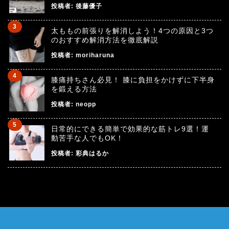
投稿者:
後藤優子
太ももの前張りを解消しよう！4つの原因と3つ
のおすすめ解消方法を徹底解説
投稿者:
moriharuna
膝痛持ちさん必見！ 膝に負担をかけずに下半身
を鍛える方法
投稿者:
neopp
日常的にできる簡単で効果的な筋トレ9選！運
動苦手な人でもOK！
投稿者:
彩典はるか