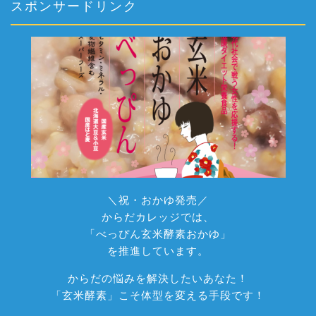
スポンサードリンク
＼祝・おかゆ発売／
からだカレッジでは、
「べっぴん玄米酵素おかゆ」
を推進しています。
からだの悩みを解決したいあなた！
「玄米酵素」こそ体型を変える手段です！