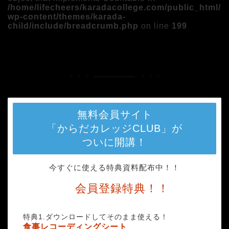
/home/lifecheers/karadacollege.com/public_html/
wp-content/themes/karada-
child/include/breadcrumb.php
on line
199
HOME
メディア
gochujang-934742_1280
無料会員サイト
「からだカレッジCLUB」が
ついに開講！
今すぐに使える特典資料配布中！！
会員登録特典！！
特典1.ダウンロードしてそのまま使える！
食事レコーディングシート