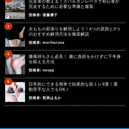
完走者が教える！スパルタンレースで初心者が
完走するために必要な準備と服装
投稿者:
後藤優子
太ももの前張りを解消しよう！4つの原因と3つ
のおすすめ解消方法を徹底解説
投稿者:
moriharuna
膝痛持ちさん必見！ 膝に負担をかけずに下半身
を鍛える方法
投稿者:
neopp
日常的にできる簡単で効果的な筋トレ9選！運
動苦手な人でもOK！
投稿者:
彩典はるか