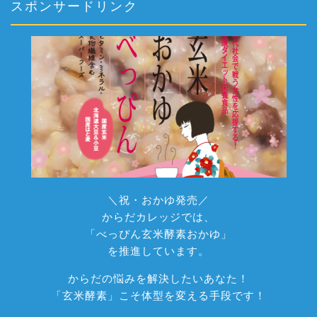
スポンサードリンク
＼祝・おかゆ発売／
からだカレッジでは、
「べっぴん玄米酵素おかゆ」
を推進しています。
からだの悩みを解決したいあなた！
「玄米酵素」こそ体型を変える手段です！