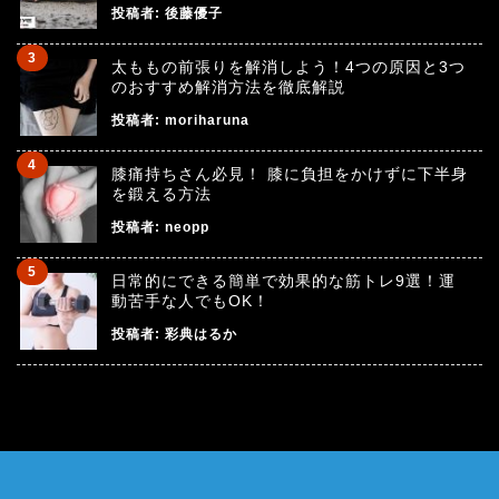
投稿者:
後藤優子
太ももの前張りを解消しよう！4つの原因と3つ
のおすすめ解消方法を徹底解説
投稿者:
moriharuna
膝痛持ちさん必見！ 膝に負担をかけずに下半身
を鍛える方法
投稿者:
neopp
日常的にできる簡単で効果的な筋トレ9選！運
動苦手な人でもOK！
投稿者:
彩典はるか