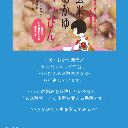
＼祝・おかゆ発売／
からだカレッジでは、
「べっぴん玄米酵素おかゆ」
を推進しています。
からだの悩みを解決したいあなた！
「玄米酵素」こそ体型を変える手段です！
>>
おかゆで人生を変えてみる
<<