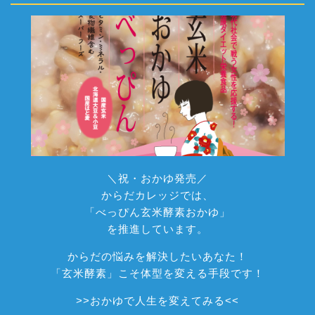
＼祝・おかゆ発売／
からだカレッジでは、
「べっぴん玄米酵素おかゆ」
を推進しています。
からだの悩みを解決したいあなた！
「玄米酵素」こそ体型を変える手段です！
>>
おかゆで人生を変えてみる
<<