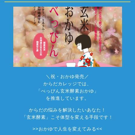
＼祝・おかゆ発売／
からだカレッジでは、
「べっぴん玄米酵素おかゆ」
を推進しています。
からだの悩みを解決したいあなた！
「玄米酵素」こそ体型を変える手段です！
>>
おかゆで人生を変えてみる
<<