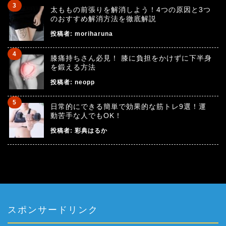
太ももの前張りを解消しよう！4つの原因と3つ
のおすすめ解消方法を徹底解説
投稿者:
moriharuna
膝痛持ちさん必見！ 膝に負担をかけずに下半身
を鍛える方法
投稿者:
neopp
日常的にできる簡単で効果的な筋トレ9選！運
動苦手な人でもOK！
投稿者:
彩典はるか
スポンサードリンク