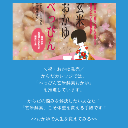
＼祝・おかゆ発売／
からだカレッジでは、
「べっぴん玄米酵素おかゆ」
を推進しています。
からだの悩みを解決したいあなた！
「玄米酵素」こそ体型を変える手段です！
>>
おかゆで人生を変えてみる
<<