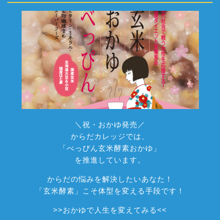
＼祝・おかゆ発売／
からだカレッジでは、
「べっぴん玄米酵素おかゆ」
を推進しています。
からだの悩みを解決したいあなた！
「玄米酵素」こそ体型を変える手段です！
>>
おかゆで人生を変えてみる
<<