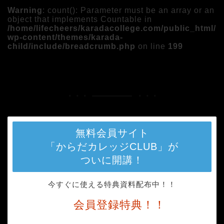
Warning
: count(): Parameter must be an array or an
object that implements Countable in
/home/lifecheers/karadacollege.com/public_html/
wp-content/themes/karada-
child/include/breadcrumb.php
on line
199
HOME
メディア
beans-2014062_1280
無料会員サイト
「からだカレッジCLUB」が
ついに開講！
今すぐに使える特典資料配布中！！
会員登録特典！！