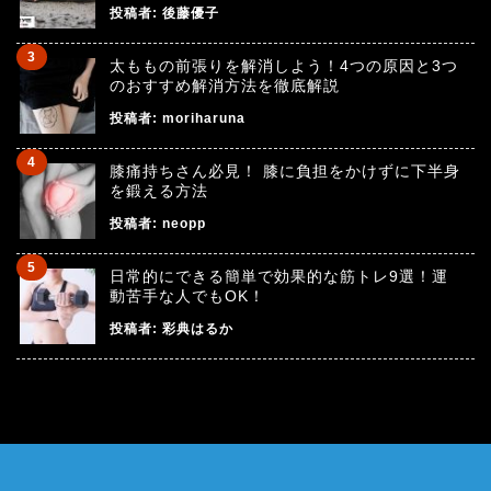
投稿者:
後藤優子
太ももの前張りを解消しよう！4つの原因と3つ
のおすすめ解消方法を徹底解説
投稿者:
moriharuna
膝痛持ちさん必見！ 膝に負担をかけずに下半身
を鍛える方法
投稿者:
neopp
日常的にできる簡単で効果的な筋トレ9選！運
動苦手な人でもOK！
投稿者:
彩典はるか