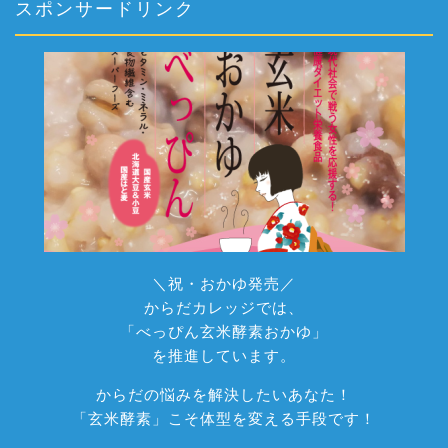
スポンサードリンク
＼祝・おかゆ発売／
からだカレッジでは、
「べっぴん玄米酵素おかゆ」
を推進しています。
からだの悩みを解決したいあなた！
「玄米酵素」こそ体型を変える手段です！