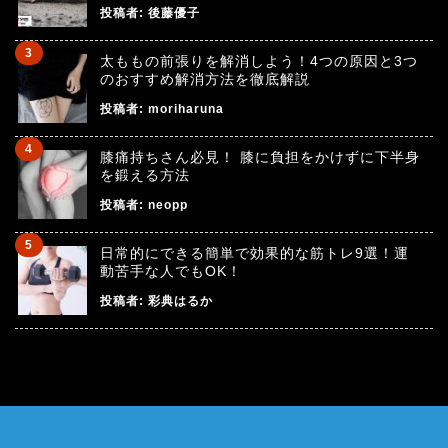
投稿者:
後藤優子
太ももの前張りを解消しよう！4つの原因と3つ
のおすすめ解消方法を徹底解説
投稿者:
moriharuna
膝痛持ちさん必見！ 膝に負担をかけずに下半身
を鍛える方法
投稿者:
neopp
日常的にできる簡単で効果的な筋トレ9選！運
動苦手な人でもOK！
投稿者:
彩典はるか