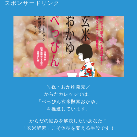
スポンサードリンク
＼祝・おかゆ発売／
からだカレッジでは、
「べっぴん玄米酵素おかゆ」
を推進しています。
からだの悩みを解決したいあなた！
「玄米酵素」こそ体型を変える手段です！