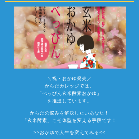
＼祝・おかゆ発売／
からだカレッジでは、
「べっぴん玄米酵素おかゆ」
を推進しています。
からだの悩みを解決したいあなた！
「玄米酵素」こそ体型を変える手段です！
>>
おかゆで人生を変えてみる
<<