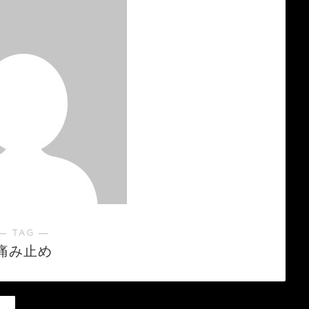
― TAG ―
痛み止め