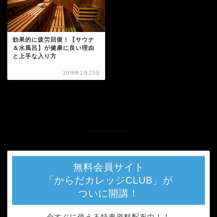
効果的に疲労回復！【サウナ
＆水風呂】が健康に良い理由
と上手な入り方
2018年2月23日
HOME
タグ : サウナ
無料会員サイト
「からだカレッジCLUB」が
ついに開講！
今すぐに使える特典資料配布中！！