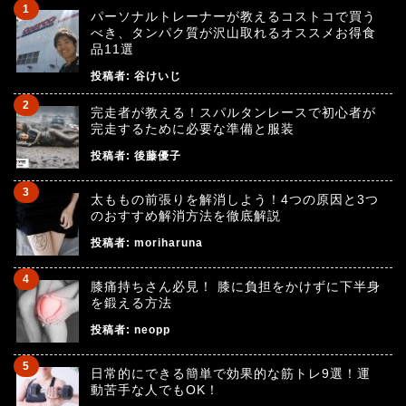
パーソナルトレーナーが教えるコストコで買う
べき、タンパク質が沢山取れるオススメお得食
品11選
投稿者:
谷けいじ
完走者が教える！スパルタンレースで初心者が
完走するために必要な準備と服装
投稿者:
後藤優子
太ももの前張りを解消しよう！4つの原因と3つ
のおすすめ解消方法を徹底解説
投稿者:
moriharuna
膝痛持ちさん必見！ 膝に負担をかけずに下半身
を鍛える方法
投稿者:
neopp
日常的にできる簡単で効果的な筋トレ9選！運
動苦手な人でもOK！