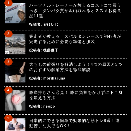
パーソナルトレーナーが教えるコストコで買う
べき、タンパク質が沢山取れるオススメお得食
品11選
投稿者:
谷けいじ
完走者が教える！スパルタンレースで初心者が
完走するために必要な準備と服装
投稿者:
後藤優子
太ももの前張りを解消しよう！4つの原因と3つ
のおすすめ解消方法を徹底解説
投稿者:
moriharuna
膝痛持ちさん必見！ 膝に負担をかけずに下半身
を鍛える方法
投稿者:
neopp
日常的にできる簡単で効果的な筋トレ9選！運
動苦手な人でもOK！