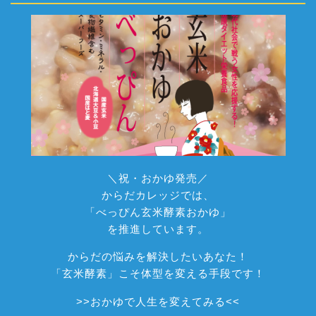
＼祝・おかゆ発売／
からだカレッジでは、
「べっぴん玄米酵素おかゆ」
を推進しています。
からだの悩みを解決したいあなた！
「玄米酵素」こそ体型を変える手段です！
>>
おかゆで人生を変えてみる
<<