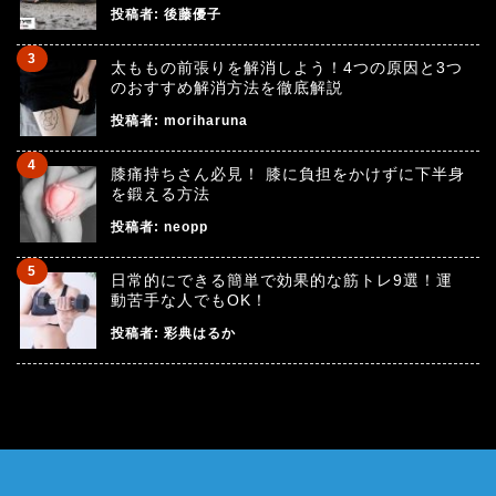
投稿者:
後藤優子
太ももの前張りを解消しよう！4つの原因と3つ
のおすすめ解消方法を徹底解説
投稿者:
moriharuna
膝痛持ちさん必見！ 膝に負担をかけずに下半身
を鍛える方法
投稿者:
neopp
日常的にできる簡単で効果的な筋トレ9選！運
動苦手な人でもOK！
投稿者:
彩典はるか