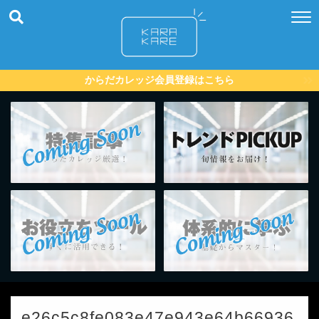
からだカレッジ会員登録はこちら
e26c5c8fe083e47e943e64b66936