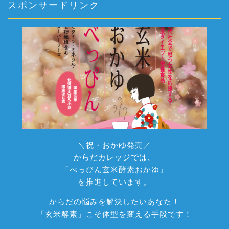
スポンサードリンク
＼祝・おかゆ発売／
からだカレッジでは、
「べっぴん玄米酵素おかゆ」
を推進しています。
からだの悩みを解決したいあなた！
「玄米酵素」こそ体型を変える手段です！