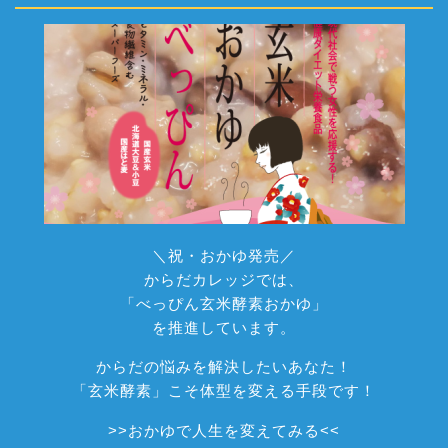
＼祝・おかゆ発売／
からだカレッジでは、
「べっぴん玄米酵素おかゆ」
を推進しています。
からだの悩みを解決したいあなた！
「玄米酵素」こそ体型を変える手段です！
>>
おかゆで人生を変えてみる
<<