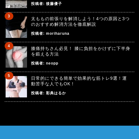
投稿者:
後藤優子
太ももの前張りを解消しよう！4つの原因と3つ
のおすすめ解消方法を徹底解説
投稿者:
moriharuna
膝痛持ちさん必見！ 膝に負担をかけずに下半身
を鍛える方法
投稿者:
neopp
日常的にできる簡単で効果的な筋トレ9選！運
動苦手な人でもOK！
投稿者:
彩典はるか