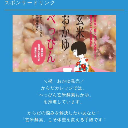
スポンサードリンク
＼祝・おかゆ発売／
からだカレッジでは、
「べっぴん玄米酵素おかゆ」
を推進しています。
からだの悩みを解決したいあなた！
「玄米酵素」こそ体型を変える手段です！