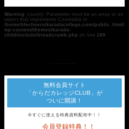
Warning
: count(): Parameter must be an array or an
object that implements Countable in
/home/lifecheers/karadacollege.com/public_html/
wp-content/themes/karada-
child/include/breadcrumb.php
on line
199
HOME
メディア
Group of women working out in fitness studio
無料会員サイト
「からだカレッジCLUB」が
ついに開講！
今すぐに使える特典資料配布中！！
会員登録特典！！