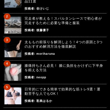
品11選
投稿者:
谷けいじ
完走者が教える！スパルタンレースで初心者が
完走するために必要な準備と服装
投稿者:
後藤優子
太ももの前張りを解消しよう！4つの原因と3つ
のおすすめ解消方法を徹底解説
投稿者:
moriharuna
膝痛持ちさん必見！ 膝に負担をかけずに下半身
を鍛える方法
投稿者:
neopp
日常的にできる簡単で効果的な筋トレ9選！運
動苦手な人でもOK！
投稿者:
彩典はるか