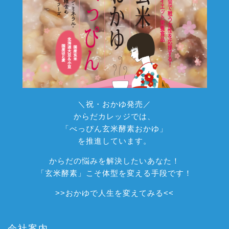
＼祝・おかゆ発売／
からだカレッジでは、
「べっぴん玄米酵素おかゆ」
を推進しています。
からだの悩みを解決したいあなた！
「玄米酵素」こそ体型を変える手段です！
>>
おかゆで人生を変えてみる
<<
会社案内