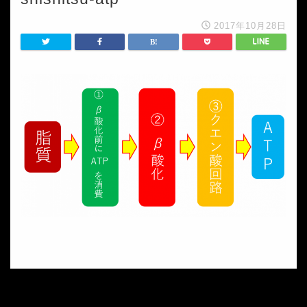
2017年10月28日
HOME
shishitsu-atp