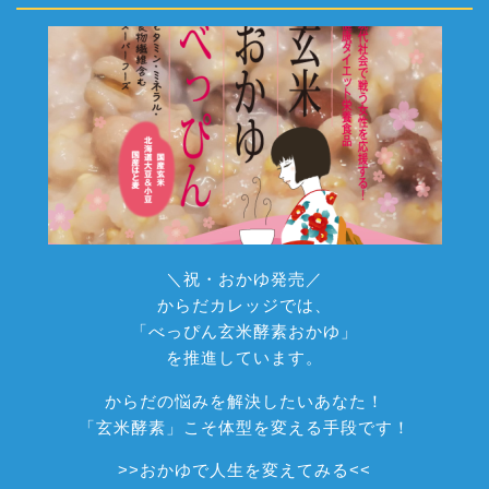
＼祝・おかゆ発売／
からだカレッジでは、
「べっぴん玄米酵素おかゆ」
を推進しています。
からだの悩みを解決したいあなた！
「玄米酵素」こそ体型を変える手段です！
>>
おかゆで人生を変えてみる
<<