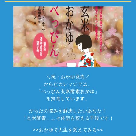
＼祝・おかゆ発売／
からだカレッジでは、
「べっぴん玄米酵素おかゆ」
を推進しています。
からだの悩みを解決したいあなた！
「玄米酵素」こそ体型を変える手段です！
>>
おかゆで人生を変えてみる
<<